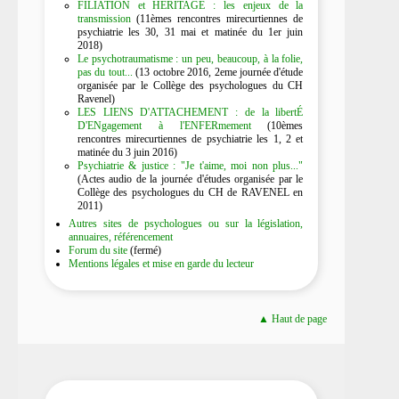
FILIATION et HERITAGE : les enjeux de la
transmission
(11èmes rencontres mirecurtiennes de
psychiatrie les 30, 31 mai et matinée du 1er juin
2018)
Le psychotraumatisme : un peu, beaucoup, à la folie,
pas du tout...
(13 octobre 2016, 2eme journée d'étude
organisée par le Collège des psychologues du CH
Ravenel)
LES LIENS D'ATTACHEMENT : de la libertÉ
D'ENgagement à l'ENFERmement
(10èmes
rencontres mirecurtiennes de psychiatrie les 1, 2 et
matinée du 3 juin 2016)
Psychiatrie & justice : "Je t'aime, moi non plus..."
(Actes audio de la journée d'études organisée par le
Collège des psychologues du CH de RAVENEL en
2011)
Autres sites de psychologues ou sur la législation,
annuaires, référencement
Forum du site
(fermé)
Mentions légales et mise en garde du lecteur
▲ Haut de page