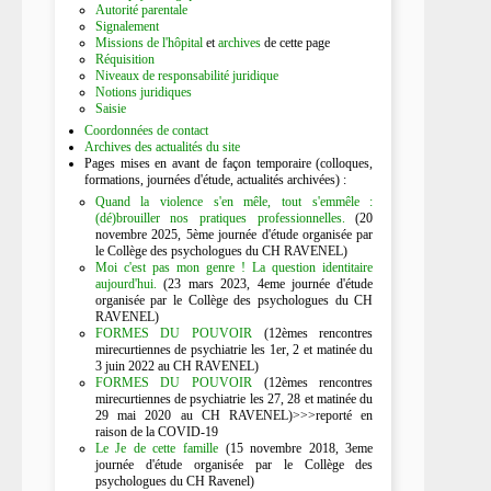
Autorité parentale
Signalement
Missions de l'hôpital
et
archives
de cette page
Réquisition
Niveaux de responsabilité juridique
Notions juridiques
Saisie
Coordonnées de contact
Archives des actualités du site
Pages mises en avant de façon temporaire (colloques,
formations, journées d'étude, actualités archivées) :
Quand la violence s'en mêle, tout s'emmêle :
(dé)brouiller nos pratiques professionnelles.
(20
novembre 2025, 5ème journée d'étude organisée par
le Collège des psychologues du CH RAVENEL)
Moi c'est pas mon genre ! La question identitaire
aujourd'hui.
(23 mars 2023, 4eme journée d'étude
organisée par le Collège des psychologues du CH
RAVENEL)
FORMES DU POUVOIR
(12èmes rencontres
mirecurtiennes de psychiatrie les 1er, 2 et matinée du
3 juin 2022 au CH RAVENEL)
FORMES DU POUVOIR
(12èmes rencontres
mirecurtiennes de psychiatrie les 27, 28 et matinée du
29 mai 2020 au CH RAVENEL)>>>reporté en
raison de la COVID-19
Le Je de cette famille
(15 novembre 2018, 3eme
journée d'étude organisée par le Collège des
psychologues du CH Ravenel)