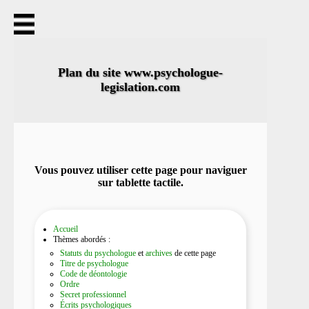
Accueil
Thèmes abordés
Statuts
Titre
Plan du site www.psychologue-
Déontologie
legislation.com
Ordre
Secret professionnel
Écrits
Autorité parentale
Signalement
Missions de l'hôpital
Réquisition
Vous pouvez utiliser cette page pour naviguer
Saisie
sur tablette tactile.
Niveaux de responsabilité juridique
Notions juridiques choisies
Actualités
Accueil
Contact
Thèmes abordés :
Plan du site
Statuts du psychologue
et
archives
de cette page
Titre de psychologue
Code de déontologie
Ordre
Secret professionnel
Écrits psychologiques