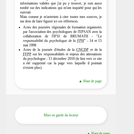
informations valides que j'ai pu y trouver, je suis aussi
tombé sur des indications qui m'ont inquiété pour qui les
suivrait.
Mais comme je m'astreints à citer toutes mes sources, je
me dois de faire figurer ici ces références.
Actes des journées régionales de formation organisées
par l'association des psychologues de l'EPSAN avec la
collaboration de l'IFSI de BRUMATH - "
La
responsabilité du psychologue de la
FPH
" - 14 et 15
mai 1998
Actes de la journée d'études de la
CNCDP
et de la
FFPP
sur les responsabilités et enjeux des attestations
du psychologue - 11 décembre 2010 (le lien vers ce site
a été supprimé car la page vers laquelle il pointait
n'existe plus).
▲ Haut de page
Mise en garde du lecteur
▲ Haut de page