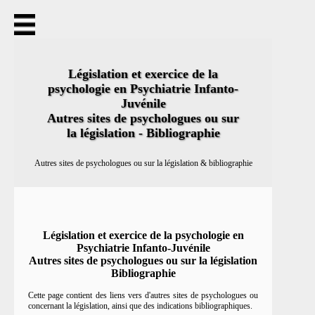
Accueil
Thèmes abordés
Statuts
Titre
Législation et exercice de la
Déontologie
psychologie en Psychiatrie Infanto-
Ordre
Juvénile
Secret professionnel
Écrits
Autres sites de psychologues ou sur
Autorité parentale
la législation - Bibliographie
Signalement
Missions de l'hôpital
Autres sites de psychologues ou sur la législation & bibliographie
Réquisition
Saisie
Niveaux de responsabilité juridique
Notions juridiques choisies
Actualités
Législation et exercice de la psychologie en
Contact
Psychiatrie Infanto-Juvénile
Plan du site
Autres sites de psychologues ou sur la législation
Bibliographie
Cette page contient des liens vers d'autres sites de psychologues ou
concernant la législation, ainsi que des indications bibliographiques.