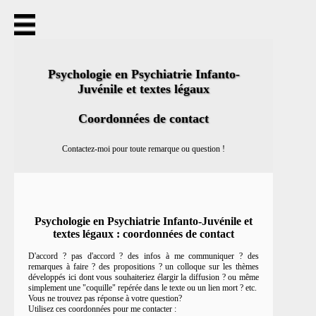
Accueil
Thèmes abordés
Statuts
Titre
Psychologie en Psychiatrie Infanto-
Déontologie
Juvénile et textes légaux
Ordre
Secret professionnel
Écrits
Coordonnées de contact
Autorité parentale
Signalement
Contactez-moi pour toute remarque ou question !
Missions de l'hôpital
Réquisition
Saisie
Niveaux de responsabilité juridique
Notions juridiques choisies
Psychologie en Psychiatrie Infanto-Juvénile et
Actualités
textes légaux : coordonnées de contact
Contact
Plan du site
D'accord ? pas d'accord ? des infos à me communiquer ? des
remarques à faire ? des propositions ? un colloque sur les thèmes
développés ici dont vous souhaiteriez élargir la diffusion ? ou même
simplement une "coquille" repérée dans le texte ou un lien mort ? etc.
Vous ne trouvez pas réponse à votre question?
Utilisez ces coordonnées pour me contacter :