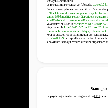
aux agents contractuels.
Le recrutement par contrat est l'objet des
articles L331
Pour en savoir plus sur les conditions d'emploi des 
1991 relatif aux dispositions générales applicables a
janvier 1986 modifiée portant dispositions statutaires r
n° 2015-1434 du 5 novembre 2015 portant diverses dispo
Voyez aussi plus bas la
circulaire n° DGOS/RHSS/201
Voyez aussi la
loi n° 2012-347 du 12 mars 2012 relati
contractuels dans la fonction publique, à la lutte contr
Pour la question de la rémunération des contractuels,
VERSAILLES
qui rappelle et clarifie les règles en la
5 novembre 2015 qui recadre plusieurs dispositions a
Statut par
Le psychologue titulaire ou stagiaire de la
FPH
est un 