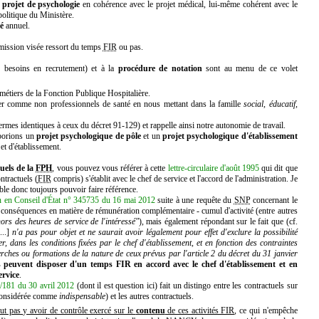
 projet de psychologie
en cohérence avec le projet médical, lui-même cohérent avec le
politique du Ministère.
é
annuel.
 mission visée ressort du temps
FIR
ou pas.
 besoins en recrutement) et à la
procédure de notation
sont au menu de ce volet
étiers de la Fonction Publique Hospitalière.
uer comme non professionnels de santé en nous mettant dans la famille
social, éducatif,
ermes identiques à ceux du décret 91-129) et rappelle ainsi notre autonomie de travail.
aborions un
projet psychologique de pôle
et un
projet psychologique d'établissement
et d'établissement.
uels de la
FPH
, vous pouvez vous référer à cette
lettre-circulaire d'août 1995
qui dit que
ntractuels (
FIR
compris) s'établit avec le chef de service et l'accord de l'administration. Je
emble donc toujours pouvoir faire référence.
n en Conseil d'État n° 345735 du 16 mai 2012
suite à une requête du
SNP
concernant le
 conséquences en matière de rémunération complémentaire - cumul d'activité (entre autres
hors des heures de service de l'intéressé"
), mais également répondant sur le fait que (cf.
...]
n'a pas pour objet et ne saurait avoir légalement pour effet d'exclure la possibilité
, dans les conditions fixées par le chef d'établissement, et en fonction des contraintes
herches ou formations de la nature de ceux prévus par l'article 2 du décret du 31 janvier
s peuvent disposer d'un temps FIR en accord avec le chef d'établissement et en
ervice
.
81 du 30 avril 2012
(dont il est question ici) fait un distingo entre les contractuels sur
 considérée comme
indispensable
) et les autres contractuels.
eut pas y avoir de contrôle exercé sur le
contenu
de ces activités FIR
, ce qui n'empêche