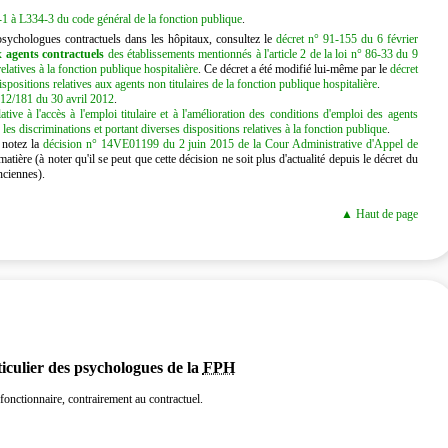
-1 à L334-3 du code général de la fonction publique
.
psychologues contractuels dans les hôpitaux, consultez le
décret n° 91-155 du 6 février
ux
agents contractuels
des établissements mentionnés à l'article 2 de la loi n° 86-33 du 9
elatives à la fonction publique hospitalière
. Ce décret a été modifié lui-même par le
décret
sitions relatives aux agents non titulaires de la fonction publique hospitalière
.
2/181 du 30 avril 2012
.
ve à l'accès à l'emploi titulaire et à l'amélioration des conditions d'emploi des agents
e les discriminations et portant diverses dispositions relatives à la fonction publique
.
 notez la
décision n° 14VE01199 du 2 juin 2015 de la Cour Administrative d'Appel de
 matière (à noter qu'il se peut que cette décision ne soit plus d'actualité depuis le décret du
nciennes).
▲ Haut de page
ticulier des psychologues de la
FPH
fonctionnaire, contrairement au contractuel.