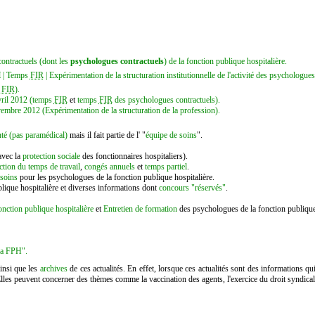
contractuels (dont les
psychologues contractuels
) de la fonction publique hospitalière.
H
| Temps
FIR
| Expérimentation de la structuration institutionnelle de l'activité des psychologue
s
FIR
).
ril 2012 (temps
FIR
et
temps
FIR
des psychologues contractuels).
re 2012 (Expérimentation de la structuration de la profession).
té (pas paramédical)
mais il fait partie de l' "
équipe de soins
".
avec la
protection sociale
des fonctionnaires hospitaliers).
tion du temps de travail
,
congés annuels
et
temps partiel
.
 soins
pour les psychologues de la fonction publique hospitalière.
lique hospitalière et diverses informations dont
concours "réservés"
.
onction publique hospitalière
et
Entretien de formation
des psychologues de la fonction publique 
la FPH".
ainsi que les
archives
de ces actualités. En effet, lorsque ces actualités sont des informations q
lles peuvent concerner des thèmes comme la vaccination des agents, l'exercice du droit syndical, l