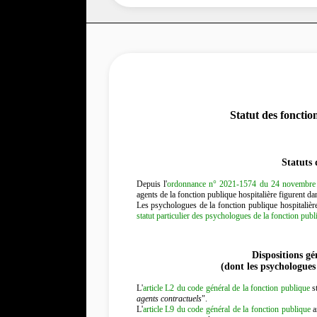
Statut des fonctio
Statuts 
Depuis l'
ordonnance n° 2021-1574 du 24 novembre 202
agents de la fonction publique hospitalière figurent da
Les psychologues de la fonction publique hospitalière 
statut particulier des psychologues de la fonction publ
Dispositions gé
(dont les psychologues
L'
article L2 du code général de la fonction publique
st
agents contractuels
".
L'
article L9 du code général de la fonction publique
a