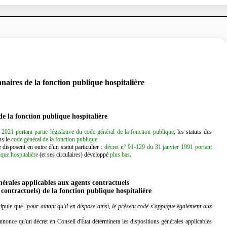
nnaires de la fonction publique hospitalière
de la fonction publique hospitalière
1 portant partie législative du code général de la fonction publique
, les statuts des
ns le
code général de la fonction publique
.
disposent en outre d'un statut particulier :
décret n° 91-129 du 31 janvier 1991 portant
ique hospitalière
(et ses circulaires) développé
plus bas
.
nérales applicables aux agents contractuels
 contractuels) de la fonction publique hospitalière
ipule que "
pour autant qu'il en dispose ainsi, le présent code s'applique également aux
nnonce qu'un décret en Conseil d'État déterminera les dispositions générales applicables