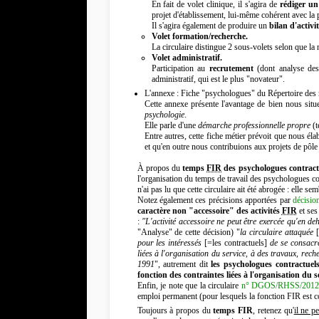
En fait de volet clinique, il s'agira de
rédiger un
projet d'établissement, lui-même cohérent avec la 
Il s'agira également de produire un
bilan d'activit
Volet formation/recherche.
La circulaire distingue 2 sous-volets selon que la
Volet administratif.
Participation au
recrutement
(dont analyse des
administratif, qui est le plus "novateur".
L'annexe : Fiche "psychologues" du Répertoire des m
Cette annexe présente l'avantage de bien nous sit
psychologie
.
Elle parle d'une
démarche professionnelle propre
(t
Entre autres, cette fiche métier prévoit que nous él
et qu'en outre nous contribuions aux projets de pôle 
À propos du
temps
FIR
des psychologues contract
l'organisation du temps de travail des psychologues co
n'ai pas lu que cette circulaire ait été abrogée : elle s
Notez également ces précisions apportées par
décisio
caractère non "accessoire" des activités
FIR
et ses
:
"L'activité accessoire ne peut être exercée qu'en de
"Analyse" de cette décision) "
la circulaire attaquée
[
pour les intéressés
[=les contractuels]
de se consacrer
liées à l'organisation du service, à des travaux, rec
1991
", autrement dit
les psychologues contractuel
fonction des contraintes liées à l'organisation du s
Enfin, je note que la circulaire
n° DGOS/RHSS/2012/1
emploi permanent (pour lesquels la fonction FIR est
Toujours à propos du
temps FIR
, retenez qu'
il ne p