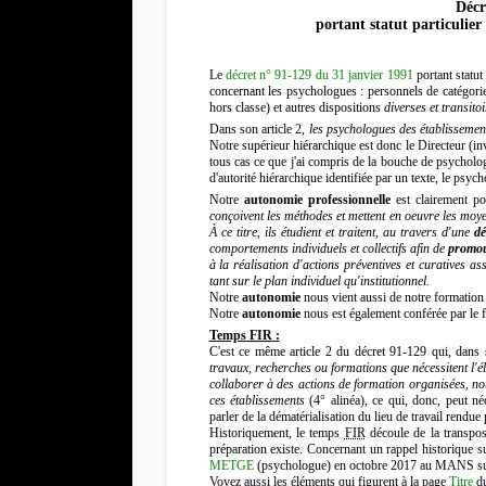
Décr
portant statut particulier
Le
décret n° 91-129 du 31 janvier 1991
portant statut
concernant les psychologues : personnels de catégori
hors classe) et autres dispositions
diverses et transitoi
Dans son article 2,
les psychologues des établissemen
Notre supérieur hiérarchique est donc le Directeur (inv
tous cas ce que j'ai compris de la bouche de psycholog
d'autorité hiérarchique identifiée par un texte, le psych
Notre
autonomie professionnelle
est clairement po
conçoivent les méthodes et mettent en oeuvre les moye
À ce titre, ils étudient et traitent, au travers d'une
dé
comportements individuels et collectifs afin de
promou
à la réalisation d'actions préventives et curatives a
tant sur le plan individuel qu'institutionnel.
Notre
autonomie
nous vient aussi de notre formation 
Notre
autonomie
nous est également conférée par le 
Temps
FIR
:
C'est ce même article 2 du décret 91-129 qui, dans s
travaux, recherches ou formations que nécessitent l'éla
collaborer à des actions de formation organisées, not
ces établissements
(4° alinéa), ce qui, donc, peut né
parler de la dématérialisation du lieu de travail rendue 
Historiquement, le temps
FIR
découle de la transpos
préparation existe. Concernant un rappel historique 
METGE
(psychologue) en octobre 2017 au MANS sur
Voyez aussi les éléments qui figurent à la page
Titre
du