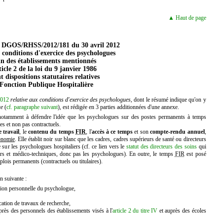
▲ Haut de page
° DGOS/RHSS/2012/181 du 30 avril 2012
x conditions d'exercice des psychologues
in des établissements mentionnés
ticle 2 de la loi du 9 janvier 1986
t dispositions statutaires relatives
 Fonction Publique Hospitalière
2012
relative aux conditions d'exercice des psychologues
, dont le résumé indique qu'on y
ue
(
cf. paragraphe suivant
), est rédigée en 3 parties additionnées d'une annexe.
e notamment à défendre l'idée que les psychologues sur des postes permanents à temps
res et non pas contractuels.
 travail
, le
contenu du temps
FIR
, l'
accès à ce temps
et son
compte-rendu annuel
,
onomie
. Elle établit noir sur blanc que les cadres, cadres supérieurs de santé ou directeurs
 sur les psychologues hospitaliers (cf. ce lien vers le
statut des directeurs des soins
qui
eurs et médico-techniques, donc pas les psychologues). En outre, le temps
FIR
est posé
ois permanents (contractuels ou titulaires).
n suivante :
sion personnelle du psychologue,
cation de travaux de recherche,
près des personnels des établissements visés à l'
article 2 du titre IV
et auprès des écoles