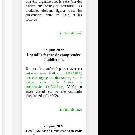
doit être organisé avec le SAS (service
d'accès aux soins) du territoire. Ces
modalités doivent figurer dans les
conventions entre les ARS et les
rectorats.
▲ Haut de page
26 juin 2026
Les mille façons de comprendre
l'addiction.
Un peu de matière à penser avec cet
entretien avec Anthony FERREIRA,
neurobiologiste et philosophe, sur le
thème «
Les mille façons de
comprendre l'addiction
»
. Vidéo en
accès gratuit sur le site cairn.info
jusqu'au 26 juillet 2026.
▲ Haut de page
26 juin 2026
Les CAMSP et CMPP vont devoir