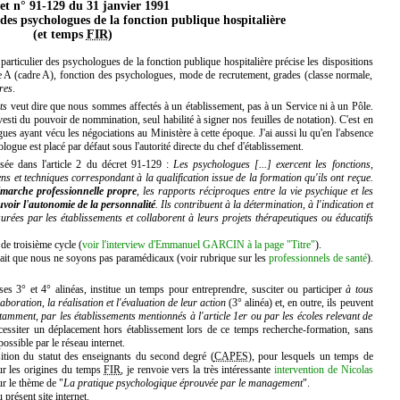
et n° 91-129 du 31 janvier 1991
 des psychologues de la fonction publique hospitalière
(et temps
FIR
)
 particulier des psychologues de la fonction publique hospitalière précise les dispositions
e A (cadre A), fonction des psychologues, mode de recrutement, grades (classe normale,
res
.
ts
veut dire que nous sommes affectés à un établissement, pas à un Service ni à un Pôle.
esti du pouvoir de nommination, seul habilité à signer nos feuilles de notation). C'est en
ues ayant vécu les négociations au Ministère à cette époque. J'ai aussi lu qu'en l'absence
ologue est placé par défaut sous l'autorité directe du chef d'établissement.
sée dans l'article 2 du décret 91-129 :
Les psychologues [...] exercent les fonctions,
ns et techniques correspondant à la qualification issue de la formation qu'ils ont reçue.
marche professionnelle propre
, les rapports réciproques entre la vie psychique et les
voir l'autonomie de la personnalité
. Ils contribuent à la détermination, à l'indication et
ssurées par les établissements et collaborent à leurs projets thérapeutiques ou éducatifs
de troisième cycle (
voir l'interview d'Emmanuel GARCIN à la page "Titre"
).
fait que nous ne soyons pas paramédicaux (voir rubrique sur les
professionnels de santé
).
es 3° et 4° alinéas, institue un temps pour entreprendre, susciter ou participer
à tous
boration, la réalisation et l'évaluation de leur action
(3° alinéa) et, en outre, ils peuvent
amment, par les établissements mentionnés à l'article 1er ou par les écoles relevant de
cessiter un déplacement hors établissement lors de ce temps recherche-formation, sans
possible par le réseau internet.
ition du statut des enseignants du second degré (
CAPES
), pour lesquels un temps de
sur les origines du temps
FIR
, je renvoie vers la très intéressante
intervention de Nicolas
 le thème de "
La pratique psychologique éprouvée par le management
".
 présent site internet.