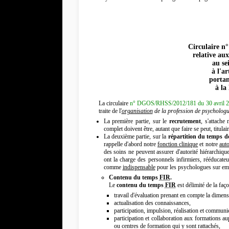
Circulaire n
relative au
au se
à l'ar
portan
à la
La circulaire
n° DGOS/RHSS/2012/181 du 30 avril 
traite de l'
organisation
de la profession de psycholog
La première partie, sur le
recrutement
, s'attach
complet doivent être, autant que faire se peut, titulai
La deuxième partie, sur la
répartition du temps de
rappelle d'abord notre
fonction clinique
et notre
aut
des soins ne peuvent assurer d'autorité hiérarchique
ont la charge des personnels infirmiers, rééducat
comme
indispensable
pour les psychologues sur empl
Contenu du temps
FIR
.
Le
contenu du temps
FIR
est délimité de la faço
travail d'évaluation prenant en compte la dimen
actualisation des connaissances,
participation, impulsion, réalisation et communi
participation et collaboration aux formations au
ou centres de formation qui y sont rattachés,