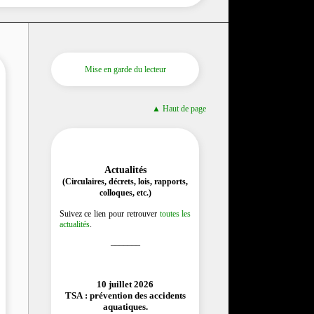
Mise en garde du lecteur
▲ Haut de page
Actualités
(Circulaires, décrets, lois, rapports,
colloques, etc.)
Suivez ce lien pour retrouver
toutes les
actualités
.
_______
10 juillet 2026
TSA : prévention des accidents
aquatiques.