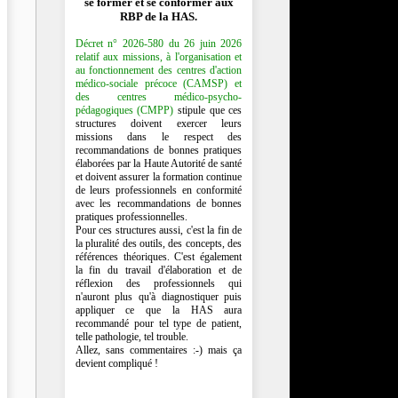
se former et se conformer aux
RBP de la HAS.
Décret n° 2026-580 du 26 juin 2026
relatif aux missions, à l'organisation et
au fonctionnement des centres d'action
médico-sociale précoce (CAMSP) et
des centres médico-psycho-
pédagogiques (CMPP)
stipule que ces
structures doivent exercer leurs
missions dans le respect des
recommandations de bonnes pratiques
élaborées par la Haute Autorité de santé
et doivent assurer la formation continue
de leurs professionnels en conformité
avec les recommandations de bonnes
pratiques professionnelles.
Pour ces structures aussi, c'est la fin de
la pluralité des outils, des concepts, des
références théoriques. C'est également
la fin du travail d'élaboration et de
réflexion des professionnels qui
n'auront plus qu'à diagnostiquer puis
appliquer ce que la HAS aura
recommandé pour tel type de patient,
telle pathologie, tel trouble.
Allez, sans commentaires :-) mais ça
devient compliqué !