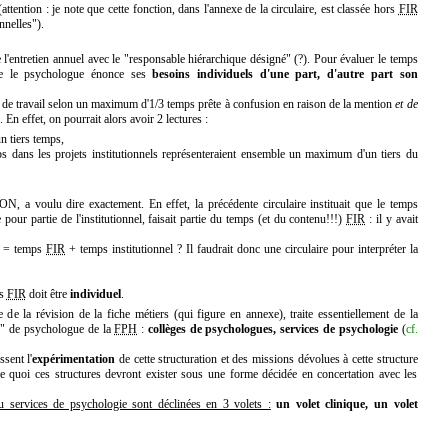
attention : je note que cette fonction, dans l'annexe de la circulaire, est classée hors
FIR
nnelles").
 l'entretien annuel avec le "responsable hiérarchique désigné" (?). Pour évaluer le temps
que le psychologue énonce ses
besoins individuels d'une part, d'autre part son
ps de travail selon un maximum d'1/3 temps prête à confusion en raison de la mention
et de
. En effet, on pourrait alors avoir 2 lectures :
un tiers temps,
s dans les projets institutionnels représenteraient ensemble un maximum d'un tiers du
N, a voulu dire exactement. En effet, la précédente circulaire instituait que le temps
our partie de l'institutionnel, faisait partie du temps (et du contenu!!!)
FIR
: il y avait
s = temps
FIR
+ temps institutionnel ? Il faudrait donc une circulaire pour interpréter la
ps
FIR
doit être
individuel
.
e de la révision de la fiche métiers (qui figure en annexe), traite essentiellement de la
n
" de psychologue de la
FPH
:
collèges de psychologues, services de psychologie
(
cf.
sent l'
expérimentation
de cette structuration et des missions dévolues à cette structure
 quoi ces structures devront exister sous une forme décidée en concertation avec les
 services de psychologie sont déclinées en 3 volets :
un volet clinique, un volet