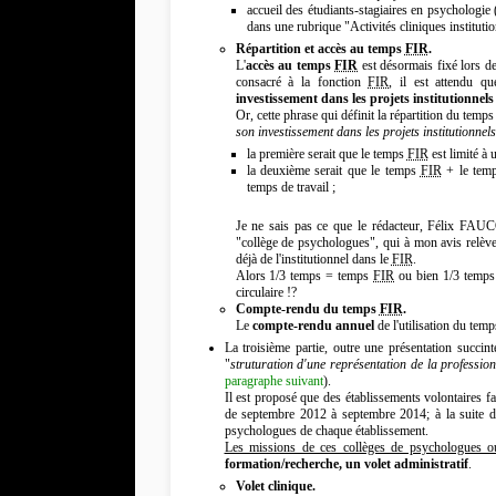
accueil des étudiants-stagiaires en psychologie (
dans une rubrique "Activités cliniques institutio
Répartition et accès au temps
FIR
.
L'
accès au temps
FIR
est désormais fixé lors de
consacré à la fonction
FIR
, il est attendu 
investissement dans les projets institutionnels
Or, cette phrase qui définit la répartition du tem
son investissement dans les projets institutionnels
la première serait que le temps
FIR
est limité à 
la deuxième serait que le temps
FIR
+ le temp
temps de travail ;
Je ne sais pas ce que le rédacteur, Félix FAUCO
"collège de psychologues", qui à mon avis relève p
déjà de l'institutionnel dans le
FIR
.
Alors 1/3 temps = temps
FIR
ou bien 1/3 temp
circulaire !?
Compte-rendu du temps
FIR
.
Le
compte-rendu annuel
de l'utilisation du tem
La troisième partie, outre une présentation succint
"
struturation d'une représentation de la professio
paragraphe suivant
).
Il est proposé que des établissements volontaires fas
de septembre 2012 à septembre 2014; à la suite de
psychologues de chaque établissement.
Les missions de ces collèges de psychologues ou
formation/recherche, un volet administratif
.
Volet clinique.