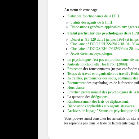
Au menu de cette page :
Statut des fonctionnaires de la
FPH
.
Statuts des agents de la
FPH
.
Dispositions générales applicables aux agents 
Statut particulier des psychologues de la
FP
Décret n° 91-129 du 31 janvier 1991 (et temp
Circulaire n° DGOS/RHSS/2012/181 du 30 av
Circulaire n° DGOS/RH4/2012/396 du 26 novemb
Accès direct au psychologue.
Le psychologue n'est pas un professionnel de san
Autorité fonctionnelle : loi HPST (2009).
Protection
des fonctionnaires (ne pas confondre 
Temps de travail et organisation du travail
:
Réduc
Astreintes, permanence des soins, continuité des
Recrutement
des psychologues de la fonction pub
Hors classe.
Entretien professionnel des psychologues de la f
La question des
délégations
.
Remboursement des frais de déplacement.
Dispositions applicables aux agents stagiaires.
Archives de la page "Statuts du psychologue de 
Vous pouvez aussi consulter les actualités du site 
les reprends pas dans le texte de la présente page. E