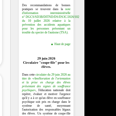
Des recommandations de bonnes
pratiques se trouvent dans la
note
d'information interministérielle
n° DGCS/SD3B/DITND/DS/DS3C/2026/102
du 10 juillet 2026 relative à la
prévention des accidents aquatiques
pour les personnes présentant un
trouble du spectre de l'autisme (TSA)
.
▲ Haut de page
29 juin 2026
Circulaire "coupe-file" pour les
élèves.
Dans cette
circulaire du 29 juin 2026 au
titre de «
Amélioration de l'orientation
et la prise en charge des élèves
présentant des signes de souffrance
psychique
»
, l'éducation nationale doit
repérer, évaluer et motiver l'urgence
qu'il y a à ce qu'un élève en souffrance
psychique soit pris en charge dans le
système de santé, moyennant
l'autorisation des responsables légaux
des élèves. Un système de coupe-file