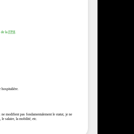
s de la
FPH
.
hospitalière.
ui ne modifient pas fondamentalement le statut, je ne
e salaire, la mobilité, etc.