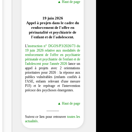
▲ Haut de page
19 juin 2026
Appel à projets dans le cadre du
renforcement de l'offre en
périnatalité et psychiatrie de
l'enfant et de l'adolescent.
L'
instruction n° DGOS/P3/2026/73 du
19 juin 2026 relative aux modalités de
renforcement de l'offre en psychiatrie
périnatale et psychiatrie de l'enfant et de
l'adolescent pour l'année 2026
lance un
appel à projets avec 2 orientations
prioritaires pour 2026 : la réponse aux
publics vulnérables (enfants confiés à
l'ASE, enfants relevant d'une mesure
PJJ) et le repérage et l'intervention
précoce des psychoses émergentes.
▲ Haut de page
_______
Suivez ce lien pour retrouver
toutes les
actualités
.