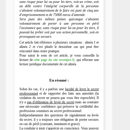
sans risque pour lui ou pour les tiers, soit un crime, soit
un délit contre l'intégrité corporelle de la personne
s'abstient volontairement de le faire est puni de cinq ans
d'emprisonnement et de 75000 euros d'amende.
Sera puni des mêmes peines quiconque s'abstient
volontairement de porter à une personne en péril
l'assistance que, sans risque pour lui ou pour les tiers, il
pouvait lui prêter soit par son action personnelle, soit en
provoquant un secours.
Cet article fait référence à plusieurs situations : alinéa 1 et
alinéa 2 et c'est plutôt le deuxième cas qui peut être
rencontré dans notre pratique.
Pour saisir le sens de cet article, je vous conseille la
lecture de
cette page du site secretpro.fr
, qui effectue une
lecture juridique documentée de cet alinéa.
En résumé :
Selon les cas, il y a parfois une
faculté de lever le secret
professionnel
et de rapporter des faits aux autorités (la
violation du secret ne pourra pas vous être reprochée). Il
n'y a
pas d'obligation de levée du secret
mais au contraire
une nécessaire confidence qui préserve la crédibilité des
professions soumises au secret professionnel.
Indépendamment des questions de signalement ou levée
du secret, il y a toujours une obligation de porter secours
en cas de péril (constant, imminent et grave).
La conduite à tenir s'apprécie en conscience. Vous pouvez