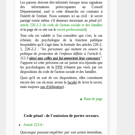
Les parents doivent être informés lorsque nous signalons
des informations préoccupantes au Conseil
Départemental, sauf si cette démarche est contraire à
l'intérêt de l'enfant. Nous sommes ici au civil : le secret
partagé existe même s'il demeure inexistant au pénal (cf.
article 226-2-2 du code de l'action sociale et des familles
et la page de ce site sur le
secret professionnel
).
Tout cela est valable si l'on considère que c'est, le cas
échéant, du psychologue de la fonction publique
hospitalière qu'il s'agit dans la formule des articles 226-2-
1, 226-2-2 : "
les personnes qui mettent en oeuvre la
politique de protection de l'enfance définie à l'article L.
112-3
ainsi que celles qui lui apportent leur concours
".
J'apporte ici cette précision car un juriste m'a répondu que
les psychologues de la
FPH
n'étaient pas visés par ces
dispositions du code de l'action sociale et des familles.
Quoi qu'il en soit de ces dispositions, elles constituent
encore des cas où nous avons la
faculté
de lever le secret,
mais toujours
pas d'obligation
).
▲ Haut de page
Code pénal : de l'omission de porter secours.
Article 223-6
:
Quiconque pouvant empêcher par son action immédiate,