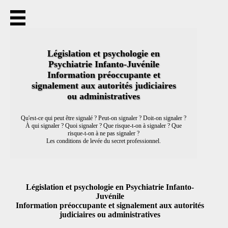
Accueil
Thèmes abordés
Statuts
Titre
Législation et psychologie en
Déontologie
Psychiatrie Infanto-Juvénile
Ordre
Information préoccupante et
Secret professionnel
Écrits
signalement aux autorités judiciaires
Autorité parentale
ou administratives
Signalement
Missions de l'hôpital
Qu'est-ce qui peut être signalé ? Peut-on signaler ? Doit-on signaler ?
Réquisition
À qui signaler ? Quoi signaler ? Que risque-t-on à signaler ? Que
Saisie
risque-t-on à ne pas signaler ?
Niveaux de responsabilité juridique
Les conditions de levée du secret professionnel.
Notions juridiques choisies
Actualités
Contact
Plan du site
Législation et psychologie en Psychiatrie Infanto-
Juvénile
Information préoccupante et signalement aux autorités
judiciaires ou administratives