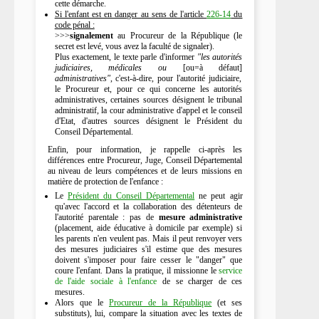
cette démarche.
Si l'enfant est en danger au sens de l'article
226-14
du
code pénal :
>>>
signalement
au Procureur de la République (le
secret est levé, vous avez la faculté de signaler).
Plus exactement, le texte parle d'informer
"les autorités
judiciaires, médicales ou
[ou=à défaut]
administratives"
, c'est-à-dire, pour l'autorité judiciaire,
le Procureur et, pour ce qui concerne les autorités
administratives, certaines sources désignent le tribunal
administratif, la cour administrative d'appel et le conseil
d'Etat, d'autres sources désignent le Président du
Conseil Départemental.
Enfin, pour information, je rappelle ci-après les
différences entre Procureur, Juge, Conseil Départemental
au niveau de leurs compétences et de leurs missions en
matière de protection de l'enfance :
Le
Président du Conseil Départemental
ne peut agir
qu'avec l'accord et la collaboration des détenteurs de
l'autorité parentale : pas de
mesure administrative
(placement, aide éducative à domicile par exemple) si
les parents n'en veulent pas. Mais il peut renvoyer vers
des mesures judiciaires s'il estime que des mesures
doivent s'imposer pour faire cesser le "danger" que
coure l'enfant. Dans la pratique, il missionne le
service
de l'aide sociale à l'enfance
de se charger de ces
mesures.
Alors que le
Procureur de la République
(et ses
substituts), lui, compare la situation avec les textes de