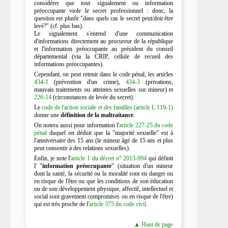
considérer que tout signalement ou information
préoccupante viole le secret professionnel : donc, la
question est plutôt "dans quels cas le secret peut/doit être
levé?" (cf. plus bas).
Le signalement s'entend d'une communication
d'informations directement au procureur de la république
et l'information préoccupante au président du conseil
départemental (via la CRIP, cellule de recueil des
informations préoccupantes).
Cependant, on peut retenir dans le code pénal, les articles
434-1
(prévention d'un crime),
434-3
(privations,
mauvais traitements ou atteintes sexuelles sur mineur) et
226-14
(circonstances de levée du secret).
Le
code de l'action sociale et des familles (article L 119-1)
donne une
définition de la maltraitance
.
On notera aussi pour information l'
article 227-25 du code
pénal
duquel on déduit que la "majorité sexuelle" est à
l'anniversaire des 15 ans (le mineur âgé de 15 ans et plus
peut consentir à des relations sexuelles).
Enfin, je note l'
article 1 du décret n° 2013-994
qui définit
l' "
information préoccupante
" (situation d'un mineur
dont la santé, la sécurité ou la moralité sont en danger ou
en risque de l'être ou que les conditions de son éducation
ou de son développement physique, affectif, intellectuel et
social sont gravement compromises ou en risque de l'être)
qui est très proche de l'
article 375 du code civil
.
▲ Haut de page