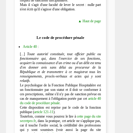
risquez de sanctions disciplinaires.
Mais il s'agit d'une faculté de lever le secret : nulle part
n'est écrit qu'il s'agisse d'une obligation.
▲ Haut de page
Le code de procédure pénale
Article 40
:
[...]
Toute autorité constituée, tout officier public ou
fonctionnaire qui, dans l'exercice de ses fonctions,
acquiert la connaissance d'un crime ou d'un délit est tenu
d'en donner avis sans délai au procureur de la
République et de transmettre à ce magistrat tous les
renseignements, procès-verbaux et actes qui y sont
relatifs.
Le psychologue de la Fonction Publique Hospitalière est
un fonctionnaire par son statut et il doit se conformer à
ces prescriptions, même s'il n'y pas de sanction prévue en
cas de manquement à l'obligation portée par cet
article 40
du code de procédure pénale
.
Cette disposition est reprise par le code de la fonction
publique (
article 121-11
).
Toutefois, comme vous pourrez le lire à
cette page du site
secretpro.fr
, dans la pratique, cet article ne s'applique pas,
car il touche l'ordre social, la crédibilité des professions
qui y sont soumises (voir aussi la page du site