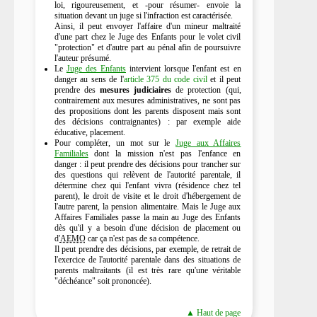
loi, rigoureusement, et -pour résumer- envoie la
situation devant un juge si l'infraction est caractérisée.
Ainsi, il peut envoyer l'affaire d'un mineur maltraité
d'une part chez le Juge des Enfants pour le volet civil
"protection" et d'autre part au pénal afin de poursuivre
l'auteur présumé.
Le
Juge des Enfants
intervient lorsque l'enfant est en
danger au sens de l'
article 375 du code civil
et il peut
prendre des
mesures judiciaires
de protection (qui,
contrairement aux mesures administratives, ne sont pas
des propositions dont les parents disposent mais sont
des décisions contraignantes) : par exemple aide
éducative, placement.
Pour compléter, un mot sur le
Juge aux Affaires
Familiales
dont la mission n'est pas l'enfance en
danger : il peut prendre des décisions pour trancher sur
des questions qui relèvent de l'autorité parentale, il
détermine chez qui l'enfant vivra (résidence chez tel
parent), le droit de visite et le droit d'hébergement de
l'autre parent, la pension alimentaire. Mais le Juge aux
Affaires Familiales passe la main au Juge des Enfants
dès qu'il y a besoin d'une décision de placement ou
d'
AEMO
car ça n'est pas de sa compétence.
Il peut prendre des décisions, par exemple, de retrait de
l'exercice de l'autorité parentale dans des situations de
parents maltraitants (il est très rare qu'une véritable
"déchéance" soit prononcée).
▲ Haut de page