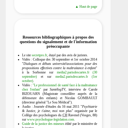
▲ Haut de page
Ressources bibliographiques à propos des
questions du signalement et de l'information
préoccupante
Le site
secretpro.fr
, étayé par des avis de juristes.
Vidéo : Colloque des 30 septembre et 1er octobre 2014
"
Dialogues et débats université/associations pour des
propositions effectives contre la maltraitance à enfant
"
à la Sorbonne sur
media2.parisdescartes.fr (30
septembre)
et sur
media2.parisdescartes.fr (1er
octobre)
.
Vidéo :
"Le professionnel de santé face à la maltraitance
chez l'enfant"
par
SantélogTV
, interview de Carole
BIZOUARN (Magistrate conseillère auprès de la
défenseure des enfants) et Nicolas GOMBAULT
(directeur général "Le Sou Médical").
Audio : Journée d'études du 16 mai 2011 "
Psychiatrie
& Justice, je t'aime, moi non plus
" organisée par le
Collège des psychologues du
CH
Ravenel (Vosges, 88)
sur
www.psychologue-legislation.com
.
Guide de la justice des mineurs
édité par le ministère de