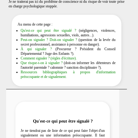
Je ne traiterai pas ici du problème de conscience ni du risque de voir toute prise
en charge psychologique stoppée.
Au menu de cette page :
Qu'est-ce qui peut être signalé ?
(négligences, violences,
humiliations, agressions sexuelles, viols, autres...).
Peut-on signaler ? Doit-on signaler ?
(question de la levée du
secret professionnel, assistance à personne en danger).
À qui signaler ?
(Procureur ? Président du Conseil
Départemental ? Juge des Enfants ?).
Comment signaler ? (règles d'écriture).
Que risque-t-on à signaler ?
(doit-on informer les détenteurs de
l'autorité parentale ? calomnie ? sanction disciplinaire ?).
Ressources bibliographiques à propos d'information
préoccupante et de signalement.
Qu'est-ce qui peut être signalé ?
Je ne tiendrai pas de liste de ce qui peut faire l'objet d'un
signalement ou une information préoccupante. Il faut