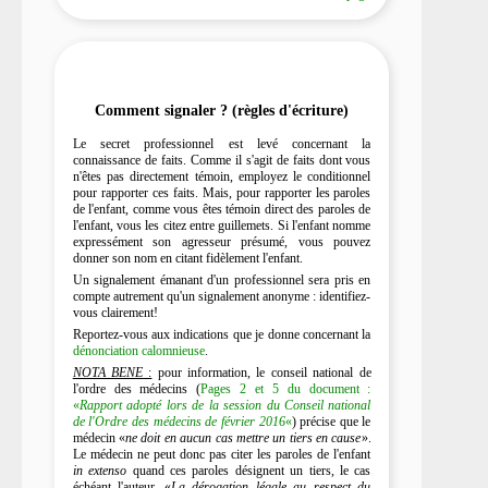
Comment signaler ? (règles d'écriture)
Le secret professionnel est levé concernant la
connaissance de faits. Comme il s'agit de faits dont vous
n'êtes pas directement témoin, employez le conditionnel
pour rapporter ces faits. Mais, pour rapporter les paroles
de l'enfant, comme vous êtes témoin direct des paroles de
l'enfant, vous les citez entre guillemets. Si l'enfant nomme
expressément son agresseur présumé, vous pouvez
donner son nom en citant fidèlement l'enfant.
Un signalement émanant d'un professionnel sera pris en
compte autrement qu'un signalement anonyme : identifiez-
vous clairement!
Reportez-vous aux indications que je donne concernant la
dénonciation calomnieuse
.
NOTA BENE
:
pour information, le conseil national de
l'ordre des médecins (
Pages 2 et 5 du document :
«
Rapport adopté lors de la session du Conseil national
de l'Ordre des médecins de février 2016
«
) précise que le
médecin «
ne doit en aucun cas mettre un tiers en cause
».
Le médecin ne peut donc pas citer les paroles de l'enfant
in extenso
quand ces paroles désignent un tiers, le cas
échéant l'auteur. «
La dérogation légale au respect du