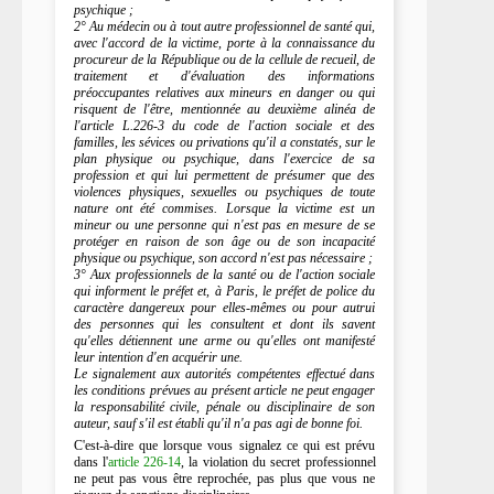
psychique ;
2° Au médecin ou à tout autre professionnel de santé qui,
avec l'accord de la victime, porte à la connaissance du
procureur de la République ou de la cellule de recueil, de
traitement et d'évaluation des informations
préoccupantes relatives aux mineurs en danger ou qui
risquent de l'être, mentionnée au deuxième alinéa de
l'article L.226-3 du code de l'action sociale et des
familles, les sévices ou privations qu'il a constatés, sur le
plan physique ou psychique, dans l'exercice de sa
profession et qui lui permettent de présumer que des
violences physiques, sexuelles ou psychiques de toute
nature ont été commises. Lorsque la victime est un
mineur ou une personne qui n'est pas en mesure de se
protéger en raison de son âge ou de son incapacité
physique ou psychique, son accord n'est pas nécessaire ;
3° Aux professionnels de la santé ou de l'action sociale
qui informent le préfet et, à Paris, le préfet de police du
caractère dangereux pour elles-mêmes ou pour autrui
des personnes qui les consultent et dont ils savent
qu'elles détiennent une arme ou qu'elles ont manifesté
leur intention d'en acquérir une.
Le signalement aux autorités compétentes effectué dans
les conditions prévues au présent article ne peut engager
la responsabilité civile, pénale ou disciplinaire de son
auteur, sauf s'il est établi qu'il n'a pas agi de bonne foi.
C'est-à-dire que lorsque vous signalez ce qui est prévu
dans l'
article 226-14
, la violation du secret professionnel
ne peut pas vous être reprochée, pas plus que vous ne