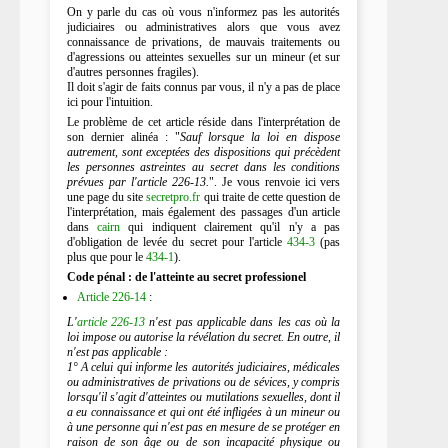
On y parle du cas où vous n'informez pas les autorités
judiciaires ou administratives alors que vous avez
connaissance de privations, de mauvais traitements ou
d'agressions ou atteintes sexuelles sur un mineur (et sur
d'autres personnes fragiles).
Il doit s'agir de faits connus par vous, il n'y a pas de place
ici pour l'intuition.
Le problème de cet article réside dans l'interprétation de
son dernier alinéa : "
Sauf lorsque la loi en dispose
autrement, sont exceptées des dispositions qui précèdent
les personnes astreintes au secret dans les conditions
prévues par l'article 226-13.
". Je vous renvoie ici vers
une page du site
secretpro.fr
qui traite de cette question de
l'interprétation, mais également des passages d'un article
dans
cairn
qui indiquent clairement qu'il n'y a pas
d'obligation de levée du secret pour l'article
434-3
(pas
plus que pour le
434-1
).
Code pénal : de l'atteinte au secret professionel
Article 226-14
:
L'
article 226-13
n'est pas applicable dans les cas où la
loi impose ou autorise la révélation du secret. En outre, il
n'est pas applicable :
1° A celui qui informe les autorités judiciaires, médicales
ou administratives de privations ou de sévices, y compris
lorsqu'il s'agit d'atteintes ou mutilations sexuelles, dont il
a eu connaissance et qui ont été infligées à un mineur ou
à une personne qui n'est pas en mesure de se protéger en
raison de son âge ou de son incapacité physique ou