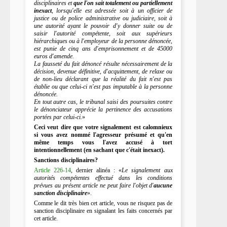
disciplinaires et
que l'on sait totalement ou partiellement
inexact
, lorsqu'elle est adressée soit à un officier de
justice ou de police administrative ou judiciaire, soit à
une autorité ayant le pouvoir d'y donner suite ou de
saisir l'autorité compétente, soit aux supérieurs
hiérarchiques ou à l'employeur de la personne dénoncée,
est punie de cinq ans d'emprisonnement et de 45000
euros d'amende.
La fausseté du fait dénoncé résulte nécessairement de la
décision, devenue définitive, d'acquittement, de relaxe ou
de non-lieu déclarant que la réalité du fait n'est pas
établie ou que celui-ci n'est pas imputable à la personne
dénoncée.
En tout autre cas, le tribunal saisi des poursuites contre
le dénonciateur apprécie la pertinence des accusations
portées par celui-ci.
»
Ceci veut dire que votre signalement est calomnieux
si vous avez nommé l'agresseur présumé et qu'en
même temps vous l'avez accusé à tort
intentionnellement (en sachant que c'était inexact).
Sanctions disciplinaires?
Article 226-14
, dernier alinéa : «
Le signalement aux
autorités compétentes effectué dans les conditions
prévues au présent article ne peut faire l'objet d'
aucune
sanction disciplinaire
».
Comme le dit très bien cet article, vous ne risquez pas de
sanction disciplinaire en signalant les faits concernés par
cet article.