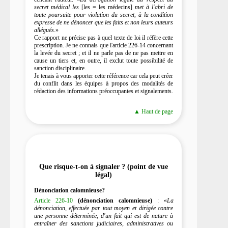
secret médical les
[les = les médecins]
met à l'abri de
toute poursuite pour violation du secret, à la condition
expresse de ne dénoncer que les faits et non leurs auteurs
allégués
.»
Ce rapport ne précise pas à quel texte de loi il réfère cette
prescription. Je ne connais que l'article 226-14 concernant
la levée du secret ; et il ne parle pas de ne pas mettre en
cause un tiers et, en outre, il exclut toute possibilité de
sanction disciplinaire.
Je tenais à vous apporter cette référence car cela peut créer
du conflit dans les équipes à propos des modalités de
rédaction des informations préoccupantes et signalements.
▲ Haut de page
Que risque-t-on à signaler ? (point de vue
légal)
Dénonciation calomnieuse?
Article 226-10
(dénonciation calomnieuse)
: «
La
dénonciation, effectuée par tout moyen et dirigée contre
une personne déterminée, d'un fait qui est de nature à
entraîner des sanctions judiciaires, administratives ou