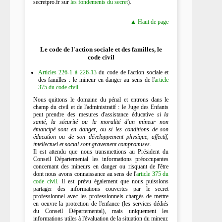
secretpro.fr sur
les fondements du secret
).
▲ Haut de page
Le code de l'action sociale et des familles, le
code civil
Articles 226-1 à 226-13
du code de l'action sociale et
des familles : le mineur en danger au sens de l'
article
375 du code civil
Nous quittons le domaine du pénal et entrons dans le
champ du civil et de l'administratif : le Juge des Enfants
peut prendre des mesures d'assistance éducative
si la
santé, la sécurité ou la moralité d'un mineur non
émancipé sont en danger, ou si les conditions de son
éducation ou de son développement physique, affectif,
intellectuel et social sont gravement compromises
.
Il est attendu que nous transmettions au Président du
Conseil Départemental les informations préoccupantes
concernant des mineurs en danger ou risquant de l'être
dont nous avons connaissance au sens de l'
article 375 du
code civil
. Il est prévu également que nous puissions
partager des informations couvertes par le secret
professionnel avec les professionnels chargés de mettre
en oeuvre la protection de l'enfance (les services dédiés
du Conseil Départemental), mais uniquement les
informations utiles à l'évaluation de la situation du mineur.