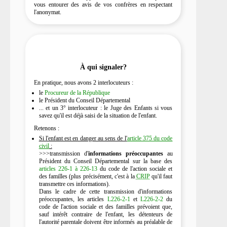
vous entourer des avis de vos confrères en respectant
l'anonymat.
À qui signaler?
En pratique, nous avons 2 interlocuteurs :
le
Procureur de la République
le Président du Conseil Départemental
... et un 3° interlocuteur : le Juge des Enfants si vous
savez qu'il est déjà saisi de la situation de l'enfant.
Retenons :
Si l'enfant est en danger au sens de l'
article 375 du code
civil
:
>>>transmission d'
informations préoccupantes
au
Président du Conseil Départemental sur la base des
articles 226-1 à 226-13
du code de l'action sociale et
des familles (plus précisément, c'est à la
CRIP
qu'il faut
transmettre ces informations).
Dans le cadre de cette transmission d'informations
préoccupantes, les articles
L226-2-1
et
L226-2-2
du
code de l'action sociale et des familles prévoient que,
sauf intérêt contraire de l'enfant, les détenteurs de
l'autorité parentale doivent être informés au préalable de