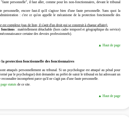
"faute personnelle", il faut aller, comme pour les non-fonctionnaires, devant le tribunal
 personnelle, encore faut-il qu'il s'agisse bien d'une faute personnelle. Sans quoi la
administration : c'est ce qu'on appelle le mécanisme de la protection fonctionnelle des
ce
est complexe (pas de liste, il s'agit d'un droit qui se construit à chaque affaire).
s fonctions
: matériellement détachable (hors cadre temporel et géographique du service)
méconnaissance certaine des devoirs professionnels).
▲ Haut de page
la protection fonctionnelle des fonctionnaires
ls sont attaqués personnellement au tribunal. Si un psychologue est attaqué au pénal pour
nformé par le psychologue) doit demander au préfet de saisir le tribunal en lui adressant un
reconnaître incompétent parce qu'il ne s'agit pas d'une faute personnelle.
a
page statuts
de ce site.
▲ Haut de page