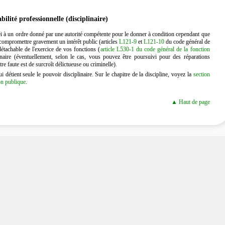
ilité professionnelle (disciplinaire)
i à un ordre donné par une autorité compétente pour le donner à condition cependant que
à compromettre gravement un intérêt public (articles
L121-9
et
L121-10
du code général de
tachable de l'exercice de vos fonctions (
article L530-1 du code général de la fonction
naire (éventuellement, selon le cas, vous pouvez être poursuivi pour des réparations
tre faute est de surcroît délictueuse ou criminelle).
 détient seule le pouvoir disciplinaire. Sur le chapitre de la discipline, voyez la
section
ion publique
.
▲ Haut de page