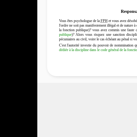
Responsab
Vous êtes psychologue de la
FPH
et vous avez désobé
l'ordre ne soit pas manifestement illégal et de nature 
la fonction publique)? vous avez commis une faute dé
publique
)? Alors vous risquez une sanction discipli
pécuniaires au civil, voire le cas échéant au pénal si vo
C'est l'autorité investie du pouvoir de nommination qui
dédiée à la discipline dans le code général de la fonct