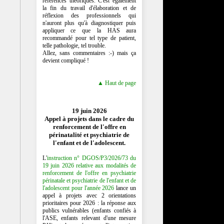
références théoriques. C'est également
la fin du travail d'élaboration et de
réflexion des professionnels qui
n'auront plus qu'à diagnostiquer puis
appliquer ce que la HAS aura
recommandé pour tel type de patient,
telle pathologie, tel trouble.
Allez, sans commentaires :-) mais ça
devient compliqué !
▲ Haut de page
19 juin 2026
Appel à projets dans le cadre du
renforcement de l'offre en
périnatalité et psychiatrie de
l'enfant et de l'adolescent.
L'
instruction n° DGOS/P3/2026/73 du
19 juin 2026 relative aux modalités de
renforcement de l'offre en psychiatrie
périnatale et psychiatrie de l'enfant et de
l'adolescent pour l'année 2026
lance un
appel à projets avec 2 orientations
prioritaires pour 2026 : la réponse aux
publics vulnérables (enfants confiés à
l'ASE, enfants relevant d'une mesure