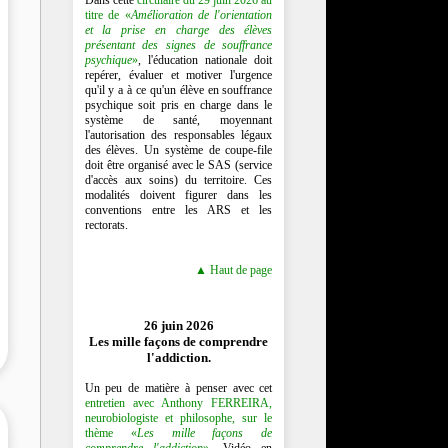
titre de «
Amélioration de l'orientation
et la prise en charge des élèves
présentant des signes de souffrance
psychique
»
, l'éducation nationale doit
repérer, évaluer et motiver l'urgence
qu'il y a à ce qu'un élève en souffrance
psychique soit pris en charge dans le
système de santé, moyennant
l'autorisation des responsables légaux
des élèves. Un système de coupe-file
doit être organisé avec le SAS (service
d'accès aux soins) du territoire. Ces
modalités doivent figurer dans les
conventions entre les ARS et les
rectorats.
▲ Haut de page
26 juin 2026
Les mille façons de comprendre
l'addiction.
Un peu de matière à penser avec cet
entretien avec Anthony FERREIRA,
neurobiologiste et philosophe, sur le
thème «
Les mille façons de
comprendre l'addiction
»
. Vidéo en