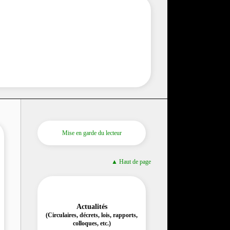
Mise en garde du lecteur
▲ Haut de page
Actualités
(Circulaires, décrets, lois, rapports,
colloques, etc.)