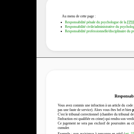
Au menu de cette page :
Responsabilité pénale du psychologue de la
FPH
Responsabilité civile/administrative du psycholo
Responsabilité professionnelle/disciplinaire du 
Responsabi
Vous avez commis une infraction à un article du code pé
pas une faute de service). Alors vous êtes bel et bien
p
C'est le tribunal correctionnel (chambre du tribunal de 
l'infraction est qualifiée en crime) qui rendra son verdi
Ce jugement ne sera pas exclusif de poursuites au civ
cumuler.
Exemple : non assistance à personne en péril (
art. 2