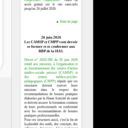
accès gratuit sur le site cairn.info
jusqu'au 26 juillet 2026.
▲ Haut de page
26 juin 2026
Les CAMSP et CMPP vont devoir
se former et se conformer aux
RBP de la HAS.
Décret n° 2026-580 du 26 juin 2026
relatif aux missions, à l'organisation et
au fonctionnement des centres d'action
médico-sociale précoce (CAMSP) et
des centres médico-psycho-
pédagogiques (CMPP)
stipule que ces
structures doivent exercer leurs
missions dans le respect des
recommandations de bonnes pratiques
élaborées par la Haute Autorité de santé
et doivent assurer la formation continue
de leurs professionnels en conformité
avec les recommandations de bonnes
pratiques professionnelles.
Pour ces structures aussi, c'est la fin de
la pluralité des outils, des concepts, des