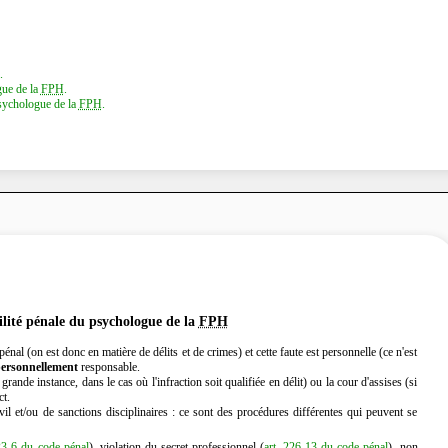
.
gue de la
FPH
.
psychologue de la
FPH
.
lité pénale du psychologue de la
FPH
nal (on est donc en matière de délits et de crimes) et cette faute est personnelle (ce n'est
ersonnellement
responsable.
grande instance, dans le cas où l'infraction soit qualifiée en délit) ou la cour d'assises (si
ct.
il et/ou de sanctions disciplinaires : ce sont des procédures différentes qui peuvent se
23-6 du code pénal
), violation du secret professionnel (
art. 226-13 du code pénal
), non