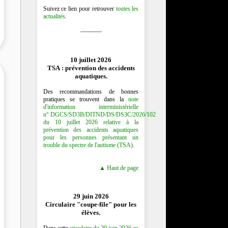
Suivez ce lien pour retrouver
toutes les
actualités
.
_______
10 juillet 2026
TSA : prévention des accidents
aquatiques.
Des recommandations de bonnes
pratiques se trouvent dans la
note
d'information interministérielle
n° DGCS/SD3B/DITND/DS/DS3C/2026/102
du 10 juillet 2026 relative à la
prévention des accidents aquatiques
pour les personnes présentant un
trouble du spectre de l'autisme (TSA)
.
▲ Haut de page
29 juin 2026
Circulaire "coupe-file" pour les
élèves.
Dans cette
circulaire du 29 juin 2026 au