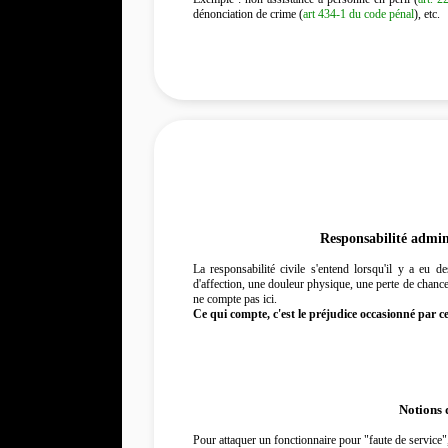
dénonciation de crime (
art 434-1 du code pénal
), etc.
Responsabilité adminis
La responsabilité civile s'entend lorsqu'il y a eu d
d'affection, une douleur physique, une perte de chance 
ne compte pas ici.
Ce qui compte, c'est le préjudice occasionné par ce
Notions 
Pour attaquer un fonctionnaire pour "faute de service", i