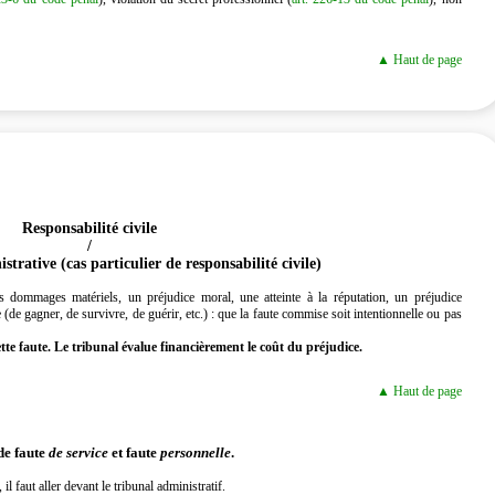
▲ Haut de page
Responsabilité civile
/
trative (cas particulier de responsabilité civile)
es dommages matériels, un préjudice moral, une atteinte à la réputation, un préjudice
(de gagner, de survivre, de guérir, etc.) : que la faute commise soit intentionnelle ou pas
tte faute. Le tribunal évalue financièrement le coût du préjudice.
▲ Haut de page
de faute
de service
et faute
personnelle
.
l faut aller devant le tribunal administratif.